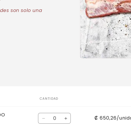
des son solo una
Abrir
elemento
multimedia
1
en
una
ventana
modal
CANTIDAD
DO
Cantidad
₡ 650,26/unid
Reducir
Aumentar
cantidad
cantidad