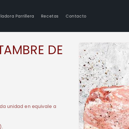
ladora Parrillera
Recetas
Contacto
Ir
directamente
TAMBRE DE
a la
información
del producto
a unidad en equivale a
).