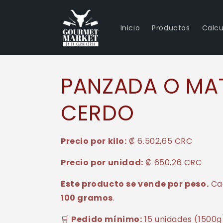
Ir
directamente
al contenido
Inicio
Productos
Calcu
PANZADA O MA
CERDO
Precio por kilo:
₡ 6.502,65 CRC
Precio por unidad:
₡ 650,26 CRC
Este producto se vende por peso.
Cad
100 gramos
.
🛒
Pedido mínimo:
15 unidades (1500g