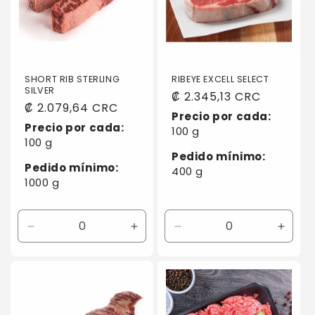
SHORT RIB STERLING
RIBEYE EXCELL SELECT
SILVER
Precio
₡ 2.345,13 CRC
Precio
₡ 2.079,64 CRC
habitual
Precio por cada:
habitual
Precio por cada:
100 g
100 g
Pedido mínimo:
Pedido mínimo:
400 g
1000 g
Reducir
Aumentar
Reducir
Aumen
cantidad
cantidad
cantidad
canti
para
para
para
para
Default
Default
Default
Defaul
Title
Title
Title
Title