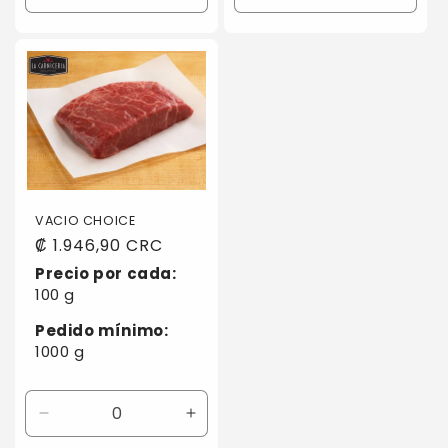
cantidad
cantidad
cantidad
canti
para
para
para
para
Default
Default
Default
Defaul
Title
Title
Title
Title
VACIO CHOICE
Precio
₡ 1.946,90 CRC
habitual
Precio por cada:
100 g
Pedido mínimo:
1000 g
Reducir
Aumentar
cantidad
cantidad