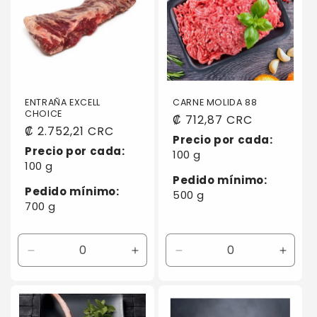
ENTRAÑA EXCELL
CARNE MOLIDA 88
CHOICE
Precio
₡ 712,87 CRC
Precio
₡ 2.752,21 CRC
habitual
Precio por cada:
habitual
Precio por cada:
100 g
100 g
Pedido mínimo:
Pedido mínimo:
500 g
700 g
Reducir
Aumentar
Reducir
Aumen
cantidad
cantidad
cantidad
canti
para
para
para
para
Default
Default
Default
Defaul
Title
Title
Title
Title