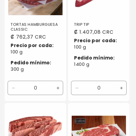
TORTAS HAMBURGUESA
TRIP TIP
CLASSIC
Precio
₡ 1.407,08 CRC
Precio
₡ 762,37 CRC
habitual
Precio por cada:
habitual
Precio por cada:
100 g
100 g
Pedido mínimo:
Pedido mínimo:
1400 g
300 g
Reducir
Aumentar
Reducir
Aumen
cantidad
cantidad
cantidad
canti
para
para
para
para
Default
Default
Default
Defaul
Title
Title
Title
Title