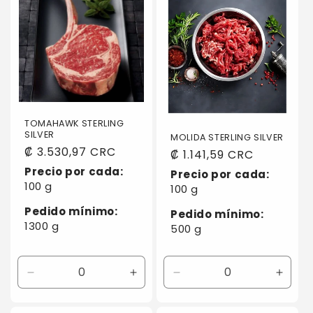
TOMAHAWK STERLING
SILVER
MOLIDA STERLING SILVER
Precio
₡ 3.530,97 CRC
Precio
₡ 1.141,59 CRC
habitual
habitual
Precio por cada:
Precio por cada:
100 g
100 g
Pedido mínimo:
Pedido mínimo:
1300 g
500 g
Reducir
Aumentar
Reducir
Aumen
cantidad
cantidad
cantidad
canti
para
para
para
para