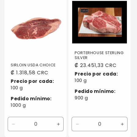
Default
Default
Default
Defaul
Title
Title
Title
Title
PORTERHOUSE STERLING
SILVER
Precio
₡ 23.451,33 CRC
SIRLOIN USDA CHOICE
habitual
Precio
₡ 1.318,58 CRC
Precio por cada:
habitual
100 g
Precio por cada:
100 g
Pedido mínimo:
900 g
Pedido mínimo:
1000 g
Reducir
Aumentar
Reducir
Aumen
cantidad
cantidad
cantidad
canti