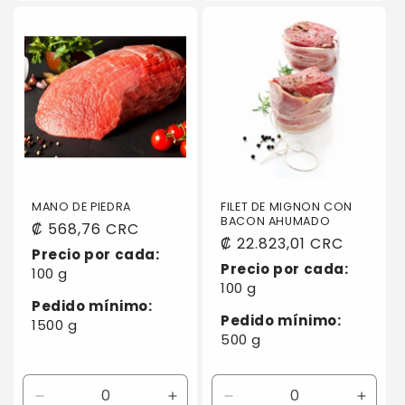
para
para
para
para
Default
Default
Default
Defaul
Title
Title
Title
Title
MANO DE PIEDRA
FILET DE MIGNON CON
BACON AHUMADO
Precio
₡ 568,76 CRC
Precio
₡ 22.823,01 CRC
habitual
Precio por cada:
habitual
Precio por cada:
100 g
100 g
Pedido mínimo:
Pedido mínimo:
1500 g
500 g
Reducir
Aumentar
Reducir
Aumen