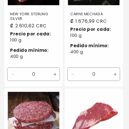
n
:
NEW YORK STERLING
CARNE MECHADA
SILVER
Precio
₡ 1.676,99 CRC
Precio
₡ 2.610,62 CRC
habitual
Precio por cada:
habitual
Precio por cada:
100 g
100 g
Pedido mínimo:
Pedido mínimo:
400 g
400 g
Reducir
Aumentar
Reducir
Aumen
cantidad
cantidad
cantidad
canti
para
para
para
para
Default
Default
Default
Defaul
Title
Title
Title
Title